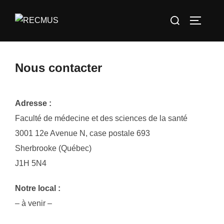
Skip
Search
to
TOGGLE
for:
content
Nous contacter
Adresse :
Faculté de médecine et des sciences de la santé
3001 12e Avenue N, case postale 693
Sherbrooke (Québec)
J1H 5N4
Notre local :
– à venir –